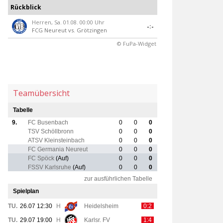
Rückblick
Herren, Sa. 01.08. 00:00 Uhr
-:-
FCG Neureut
vs.
Grötzingen
© FuPa-Widget
Teamübersicht
Tabelle
9.
FC Busenbach
0
0
0
TSV Schöllbronn
0
0
0
ATSV Kleinsteinbach
0
0
0
FC Germania Neureut
0
0
0
FC Spöck
(Auf)
0
0
0
FSSV Karlsruhe
(Auf)
0
0
0
zur ausführlichen Tabelle
Spielplan
TU.
26.07 12:30
H
Heidelsheim
0:2
TU.
29.07 19:00
H
Karlsr. FV
1:4