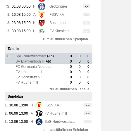
TS.
01.08 00:00
H
Grötzingen
-:-
1.
16.08 15:00
A
FSSV KA
-:-
2.
23.08 15:00
H
Busenbach
-:-
3.
30.08 15:00
H
FV Kirchfeld
-:-
zum ausführlichen Spielplan
Tabelle
1.
SpG Nordweststadt
(Ab)
0
0
0
SV Blankenloch II
(Ab)
0
0
0
FC Germania Neureut II
0
0
0
FV Linkenheim II
0
0
0
FV Hochstetten II
0
0
0
FV Rußheim II
0
0
0
zur ausführlichen Tabelle
Spielplan
1.
30.08 13:00
H
FSSV KA II
-:-
2.
06.09 13:00
A
FV Rußheim II
-:-
3.
13.09 13:00
H
SpG Nordweststa...
-:-
zum ausführlichen Spielplan