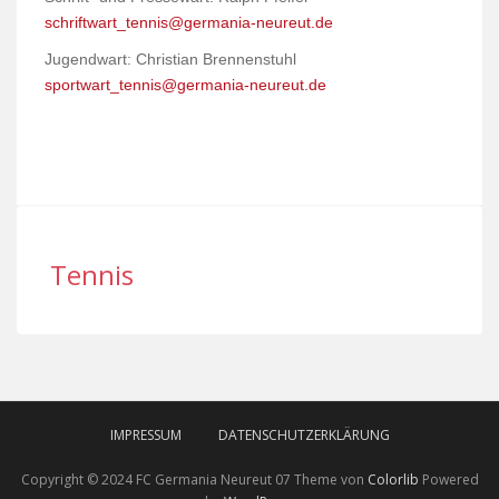
schriftwart_tennis@germania-neureut.de
Jugendwart: Christian Brennenstuhl
sportwart_tennis@germania-neureut.de
Tennis
IMPRESSUM
DATENSCHUTZERKLÄRUNG
Copyright © 2024 FC Germania Neureut 07 Theme von
Colorlib
Powered