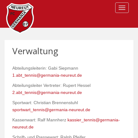
S
TOGGLE
k
i
p
t
o
m
Verwaltung
a
i
n
Abteilungsleiterin: Gabi Siepmann
c
1.abt_tennis@germania-neureut.de
o
Abteilungsleiter Vertreter: Rupert Hessel
n
2.abt_tennis@germania-neureut.de
t
e
Sportwart: Christian Brennenstuhl
n
sportwart_tennis@germania-neureut.de
t
Kassenwart: Ralf Mannherz
kassier_tennis@germania-
neureut.de
Schrift- und Pressewart: Ralph Pfeifer