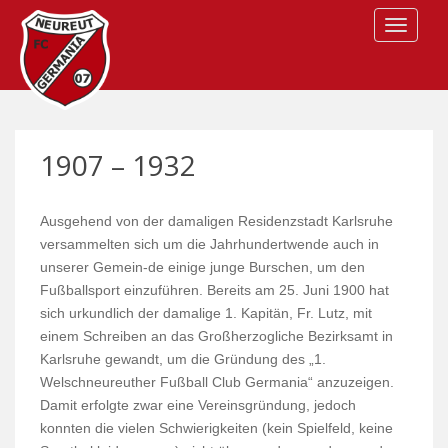
S
TOGGLE
k
i
p
t
o
m
1907 – 1932
a
i
n
Ausgehend von der damaligen Residenzstadt Karlsruhe
c
versammelten sich um die Jahrhundertwende auch in
o
unserer Gemein-de einige junge Burschen, um den
n
Fußballsport einzuführen. Bereits am 25. Juni 1900 hat
t
sich urkundlich der damalige 1. Kapitän, Fr. Lutz, mit
e
einem Schreiben an das Großherzogliche Bezirksamt in
n
Karlsruhe gewandt, um die Gründung des „1.
t
Welschneureuther Fußball Club Germania“ anzuzeigen.
Damit erfolgte zwar eine Vereinsgründung, jedoch
konnten die vielen Schwierigkeiten (kein Spielfeld, keine