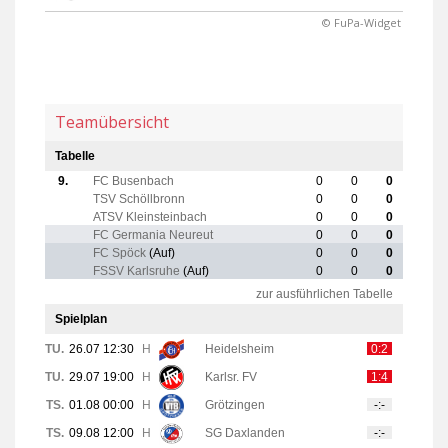
© FuPa-Widget
Teamübersicht
Tabelle
9.
FC Busenbach
0
0
0
TSV Schöllbronn
0
0
0
ATSV Kleinsteinbach
0
0
0
FC Germania Neureut
0
0
0
FC Spöck
(Auf)
0
0
0
FSSV Karlsruhe
(Auf)
0
0
0
zur ausführlichen Tabelle
Spielplan
TU.
26.07 12:30
H
Heidelsheim
0:2
TU.
29.07 19:00
H
Karlsr. FV
1:4
TS.
01.08 00:00
H
Grötzingen
-:-
TS.
09.08 12:00
H
SG Daxlanden
-:-