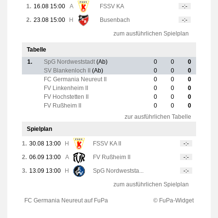
1.
16.08 15:00
A
FSSV KA
-:-
2.
23.08 15:00
H
Busenbach
-:-
zum ausführlichen Spielplan
Tabelle
1.
SpG Nordweststadt
(Ab)
0
0
0
SV Blankenloch II
(Ab)
0
0
0
FC Germania Neureut II
0
0
0
FV Linkenheim II
0
0
0
FV Hochstetten II
0
0
0
FV Rußheim II
0
0
0
zur ausführlichen Tabelle
Spielplan
1.
30.08 13:00
H
FSSV KA II
-:-
2.
06.09 13:00
A
FV Rußheim II
-:-
3.
13.09 13:00
H
SpG Nordweststa...
-:-
zum ausführlichen Spielplan
FC Germania Neureut auf FuPa
© FuPa-Widget