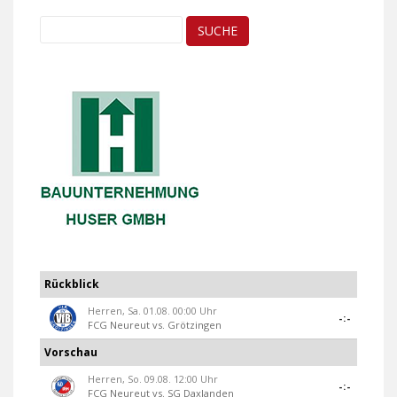
Suche
nach:
Rückblick
Herren, Sa. 01.08. 00:00 Uhr
-:-
FCG Neureut
vs.
Grötzingen
Vorschau
Herren, So. 09.08. 12:00 Uhr
-:-
FCG Neureut
vs.
SG Daxlanden