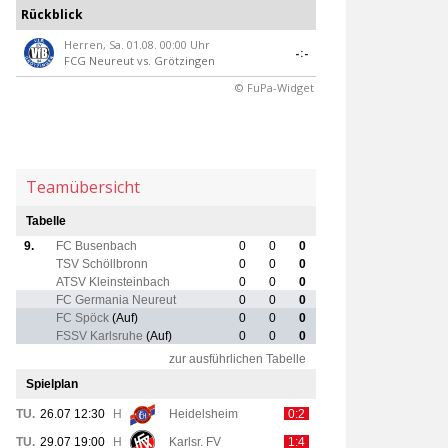
Rückblick
Herren, Sa. 01.08. 00:00 Uhr
-:-
FCG Neureut
vs.
Grötzingen
© FuPa-Widget
Teamübersicht
Tabelle
9.
FC Busenbach
0
0
0
TSV Schöllbronn
0
0
0
ATSV Kleinsteinbach
0
0
0
FC Germania Neureut
0
0
0
FC Spöck
(Auf)
0
0
0
FSSV Karlsruhe
(Auf)
0
0
0
zur ausführlichen Tabelle
Spielplan
TU.
26.07 12:30
H
Heidelsheim
0:2
TU.
29.07 19:00
H
Karlsr. FV
1:4