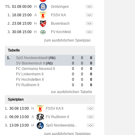
TS.
01.08 00:00
H
Grötzingen
-:-
1.
16.08 15:00
A
FSSV KA
-:-
2.
23.08 15:00
H
Busenbach
-:-
3.
30.08 15:00
H
FV Kirchfeld
-:-
zum ausführlichen Spielplan
Tabelle
1.
SpG Nordweststadt
(Ab)
0
0
0
SV Blankenloch II
(Ab)
0
0
0
FC Germania Neureut II
0
0
0
FV Linkenheim II
0
0
0
FV Hochstetten II
0
0
0
FV Rußheim II
0
0
0
zur ausführlichen Tabelle
Spielplan
1.
30.08 13:00
H
FSSV KA II
-:-
2.
06.09 13:00
A
FV Rußheim II
-:-
3.
13.09 13:00
H
SpG Nordweststa...
-:-
zum ausführlichen Spielplan