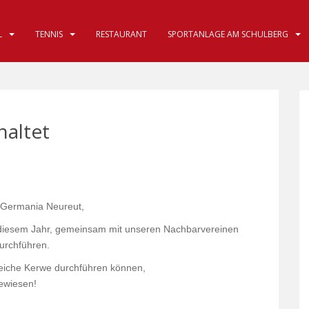
TENNIS
RESTAURANT
SPORTANLAGE AM SCHULBERG
haltet
 Germania Neureut,
 diesem Jahr, gemeinsam mit unseren Nachbarvereinen
urchführen.
greiche Kerwe durchführen können,
gewiesen!