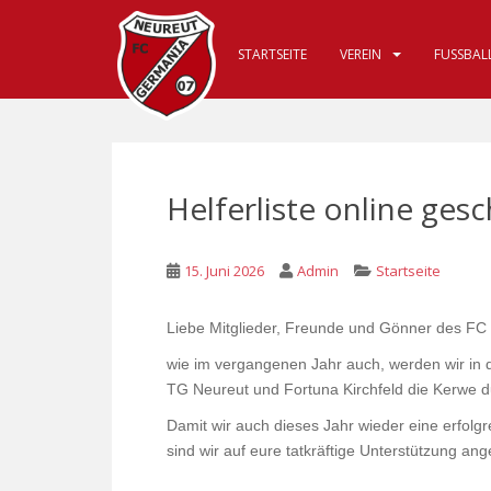
S
k
STARTSEITE
VEREIN
FUSSBALL
i
p
t
o
m
a
Helferliste online gesc
i
n
c
15. Juni 2026
Admin
Startseite
o
n
Liebe Mitglieder, Freunde und Gönner des FC
t
e
wie im vergangenen Jahr auch, werden wir in
n
TG Neureut und Fortuna Kirchfeld die Kerwe d
t
Damit wir auch dieses Jahr wieder eine erfol
sind wir auf eure tatkräftige Unterstützung an