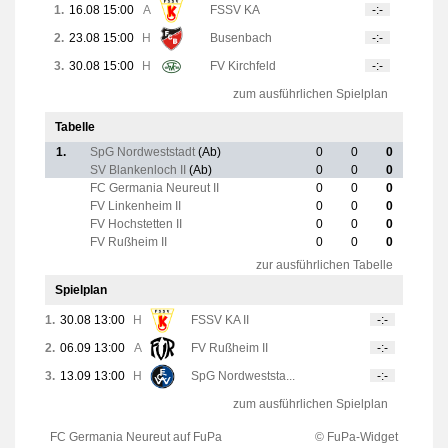
1.
16.08 15:00
A
FSSV KA
-:-
2.
23.08 15:00
H
Busenbach
-:-
3.
30.08 15:00
H
FV Kirchfeld
-:-
zum ausführlichen Spielplan
Tabelle
1.
SpG Nordweststadt
(Ab)
0
0
0
SV Blankenloch II
(Ab)
0
0
0
FC Germania Neureut II
0
0
0
FV Linkenheim II
0
0
0
FV Hochstetten II
0
0
0
FV Rußheim II
0
0
0
zur ausführlichen Tabelle
Spielplan
1.
30.08 13:00
H
FSSV KA II
-:-
2.
06.09 13:00
A
FV Rußheim II
-:-
3.
13.09 13:00
H
SpG Nordweststa...
-:-
zum ausführlichen Spielplan
FC Germania Neureut auf FuPa
© FuPa-Widget