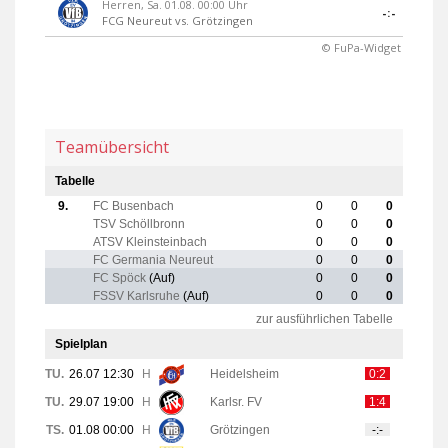
Herren, Sa. 01.08. 00:00 Uhr
-:-
FCG Neureut
vs.
Grötzingen
© FuPa-Widget
Teamübersicht
Tabelle
9.
FC Busenbach
0
0
0
TSV Schöllbronn
0
0
0
ATSV Kleinsteinbach
0
0
0
FC Germania Neureut
0
0
0
FC Spöck
(Auf)
0
0
0
FSSV Karlsruhe
(Auf)
0
0
0
zur ausführlichen Tabelle
Spielplan
TU.
26.07 12:30
H
Heidelsheim
0:2
TU.
29.07 19:00
H
Karlsr. FV
1:4
TS.
01.08 00:00
H
Grötzingen
-:-