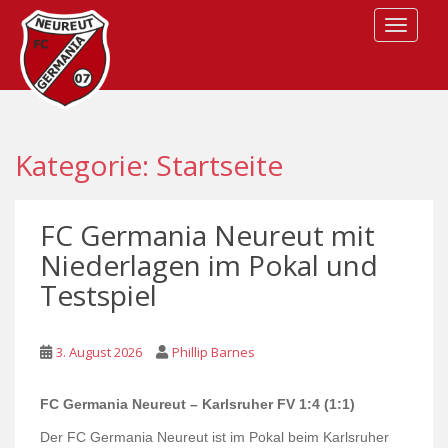
S
TOGGLE
k
i
p
t
o
m
Kategorie:
Startseite
a
i
n
FC Germania Neureut mit
c
Niederlagen im Pokal und
o
Testspiel
n
t
e
3. August 2026
Phillip Barnes
n
t
FC Germania Neureut – Karlsruher FV 1:4 (1:1)
Der FC Germania Neureut ist im Pokal beim Karlsruher