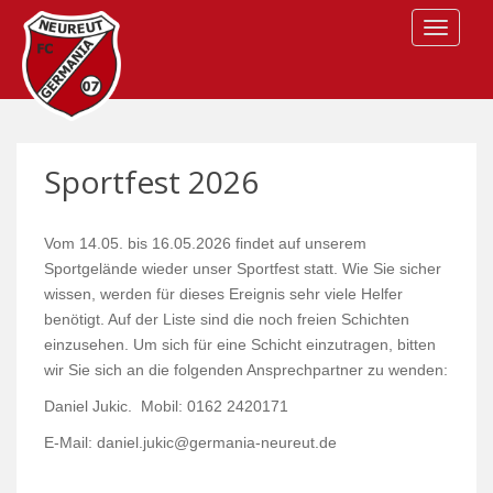
S
TOGGLE
k
i
p
t
o
m
Sportfest 2026
a
i
n
Vom 14.05. bis 16.05.2026 findet auf unserem
c
Sportgelände wieder unser Sportfest statt. Wie Sie sicher
o
wissen, werden für dieses Ereignis sehr viele Helfer
n
benötigt. Auf der Liste sind die noch freien Schichten
t
einzusehen. Um sich für eine Schicht einzutragen, bitten
e
wir Sie sich an die folgenden Ansprechpartner zu wenden:
n
Daniel Jukic. Mobil: 0162 2420171
t
E-Mail: daniel.jukic@germania-neureut.de