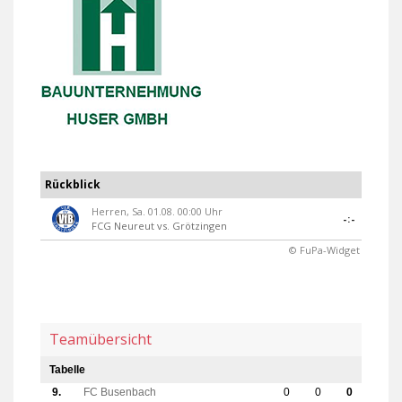
Rückblick
Herren, Sa. 01.08. 00:00 Uhr
-:-
FCG Neureut
vs.
Grötzingen
© FuPa-Widget
Teamübersicht
Tabelle
9.
FC Busenbach
0
0
0