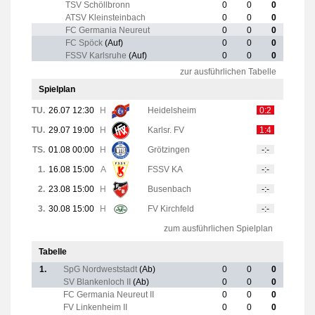
TSV Schöllbronn
0
0
0
ATSV Kleinsteinbach
0
0
0
FC Germania Neureut
0
0
0
FC Spöck
(Auf)
0
0
0
FSSV Karlsruhe
(Auf)
0
0
0
zur ausführlichen Tabelle
Spielplan
TU.
26.07 12:30
H
Heidelsheim
0:2
TU.
29.07 19:00
H
Karlsr. FV
1:4
TS.
01.08 00:00
H
Grötzingen
-:-
1.
16.08 15:00
A
FSSV KA
-:-
2.
23.08 15:00
H
Busenbach
-:-
3.
30.08 15:00
H
FV Kirchfeld
-:-
zum ausführlichen Spielplan
Tabelle
1.
SpG Nordweststadt
(Ab)
0
0
0
SV Blankenloch II
(Ab)
0
0
0
FC Germania Neureut II
0
0
0
FV Linkenheim II
0
0
0